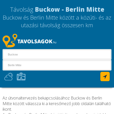
Távolság
Buckow - Berlin Mitte
Buckow és Berlin Mitte között a közúti- és az
utazási távolság összesen
km
Az útvonaltervezés bekapcsolásához Buckow és Berlin
Mitte között válassza ki a keresőmező jobb oldalán található
ikont.