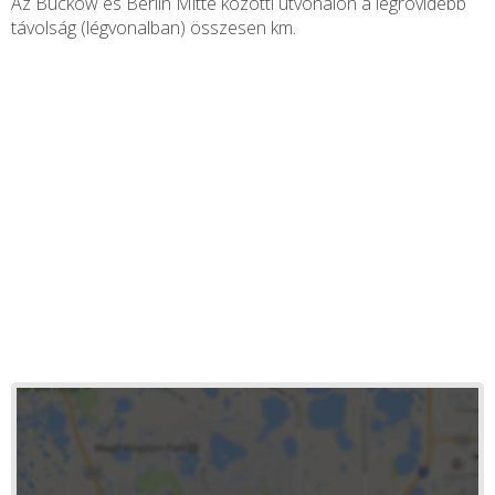
Az Buckow és Berlin Mitte közötti útvonalon a legrövidebb
távolság (légvonalban) összesen
km.