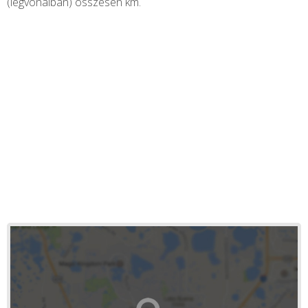
(légvonalban) összesen
km.