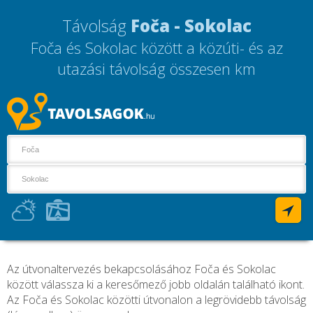
Távolság
Foča - Sokolac
Foča és Sokolac között a közúti- és az
utazási távolság összesen
km
Az útvonaltervezés bekapcsolásához Foča és Sokolac
között válassza ki a keresőmező jobb oldalán található ikont.
Az Foča és Sokolac közötti útvonalon a legrövidebb távolság