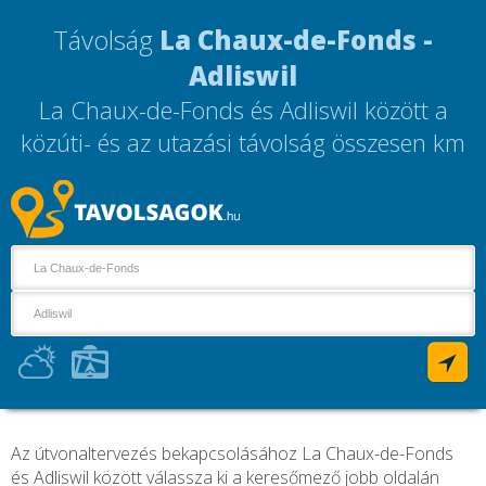
Távolság
La Chaux-de-Fonds -
Adliswil
La Chaux-de-Fonds és Adliswil között a
közúti- és az utazási távolság összesen
km
Az útvonaltervezés bekapcsolásához La Chaux-de-Fonds
és Adliswil között válassza ki a keresőmező jobb oldalán