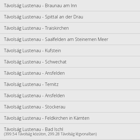
Távolság Lustenau - Braunau am Inn
Távolság Lustenau - Spittal an der Drau
Távolság Lustenau - Traiskirchen
Távolság Lustenau - Saalfelden am Steinernen Meer
Távolság Lustenau - Kufstein
Távolság Lustenau - Schwechat
Távolság Lustenau - Ansfelden
Távolság Lustenau - Ternitz
Távolság Lustenau - Ansfelden
Távolság Lustenau - Stockerau
Távolság Lustenau - Feldkirchen in Kärnten
Távolság Lustenau - Bad Ischl
(399.54 Távolság közúton, 299.28 Távolság légvonalban)