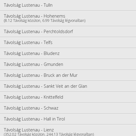
Távolság Lustenau - Tulln
Távolság Lustenau - Hohenems
(8.12 Távolság közúton, 6.99 Távolság légvonalban)
Távolság Lustenau - Perchtoldsdorf
Távolság Lustenau - Telfs
Távolság Lustenau - Bludenz
Távolság Lustenau - Gmunden
Távolság Lustenau - Bruck an der Mur
Távolság Lustenau - Sankt Veit an der Glan
Távolság Lustenau - Knittelfeld
Távolság Lustenau - Schwaz
Távolság Lustenau - Hall in Tirol
Távolság Lustenau - Lienz
(352.02 Távolság közúton, 244.13 Távolság légvonalban)